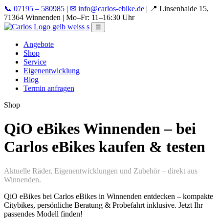
📞 07195 – 580985
|
✉ info@carlos-ebike.de
|
📍 Linsenhalde 15,
71364 Winnenden
|
Mo–Fr: 11–16:30 Uhr
☰
Angebote
Shop
Service
Eigenentwicklung
Blog
Termin anfragen
Shop
QiO eBikes Winnenden – bei
Carlos eBikes kaufen & testen
Aktuelle Räder, Eigenentwicklungen und Zubehör – direkt aus
Winnenden.
QiO eBikes bei Carlos eBikes in Winnenden entdecken – kompakte
Citybikes, persönliche Beratung & Probefahrt inklusive. Jetzt Ihr
passendes Modell finden!