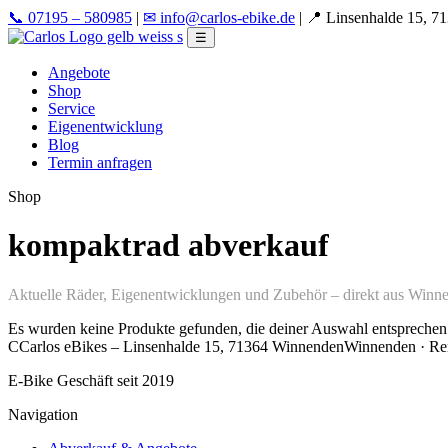
📞 07195 – 580985
|
✉ info@carlos-ebike.de
|
📍 Linsenhalde 15, 7
☰
Angebote
Shop
Service
Eigenentwicklung
Blog
Termin anfragen
Shop
kompaktrad abverkauf
Aktuelle Räder, Eigenentwicklungen und Zubehör – direkt aus Winn
Es wurden keine Produkte gefunden, die deiner Auswahl entsprechen
C
Carlos eBikes – Linsenhalde 15, 71364 Winnenden
Winnenden · Re
E-Bike Geschäft seit 2019
Navigation