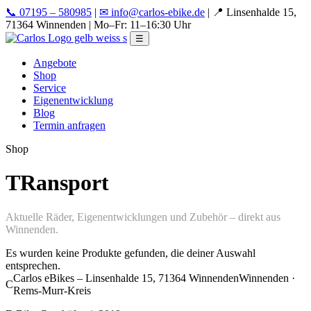
📞 07195 – 580985
|
✉ info@carlos-ebike.de
|
📍 Linsenhalde 15,
71364 Winnenden
|
Mo–Fr: 11–16:30 Uhr
☰
Angebote
Shop
Service
Eigenentwicklung
Blog
Termin anfragen
Shop
TRansport
Aktuelle Räder, Eigenentwicklungen und Zubehör – direkt aus
Winnenden.
Es wurden keine Produkte gefunden, die deiner Auswahl
entsprechen.
Carlos eBikes – Linsenhalde 15, 71364 Winnenden
Winnenden ·
C
Rems-Murr-Kreis