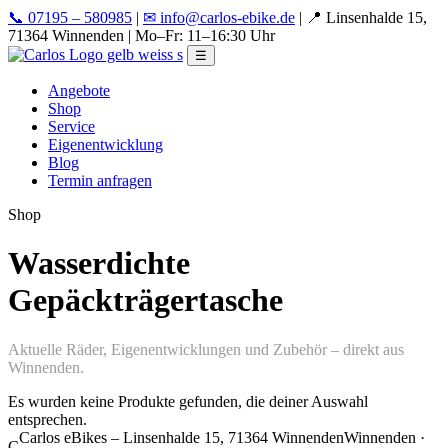
📞 07195 – 580985
|
✉ info@carlos-ebike.de
|
📍 Linsenhalde 15,
71364 Winnenden
|
Mo–Fr: 11–16:30 Uhr
☰
Angebote
Shop
Service
Eigenentwicklung
Blog
Termin anfragen
Shop
Wasserdichte
Gepäckträgertasche
Aktuelle Räder, Eigenentwicklungen und Zubehör – direkt aus
Winnenden.
Es wurden keine Produkte gefunden, die deiner Auswahl
entsprechen.
Carlos eBikes – Linsenhalde 15, 71364 Winnenden
Winnenden ·
C