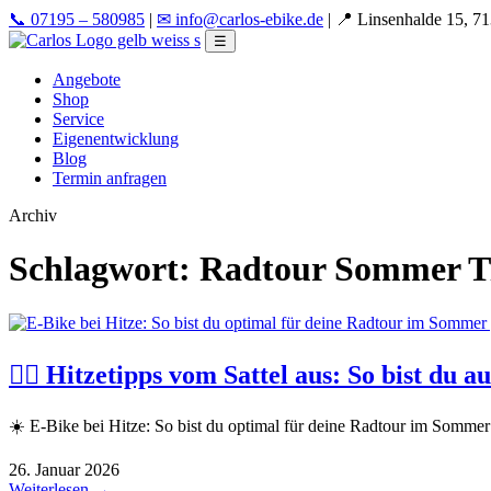
📞 07195 – 580985
|
✉ info@carlos-ebike.de
|
📍 Linsenhalde 15, 7
☰
Angebote
Shop
Service
Eigenentwicklung
Blog
Termin anfragen
Archiv
Schlagwort:
Radtour Sommer T
🚴‍♂️ Hitzetipps vom Sattel aus: So bist d
☀️ E-Bike bei Hitze: So bist du optimal für deine Radtour im Somm
26. Januar 2026
Weiterlesen →