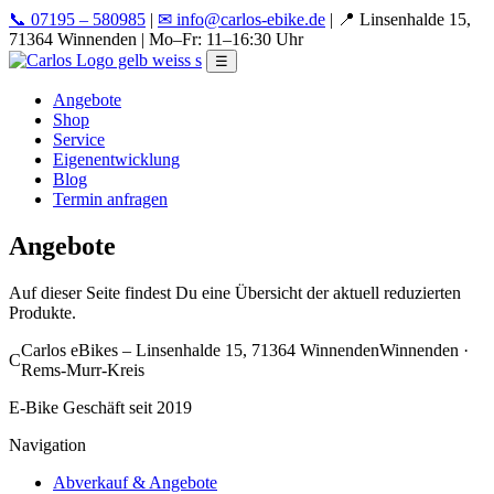
📞 07195 – 580985
|
✉ info@carlos-ebike.de
|
📍 Linsenhalde 15,
71364 Winnenden
|
Mo–Fr: 11–16:30 Uhr
☰
Angebote
Shop
Service
Eigenentwicklung
Blog
Termin anfragen
Angebote
Auf dieser Seite findest Du eine Übersicht der aktuell reduzierten
Produkte.
Carlos eBikes – Linsenhalde 15, 71364 Winnenden
Winnenden ·
C
Rems-Murr-Kreis
E-Bike Geschäft seit 2019
Navigation
Abverkauf & Angebote